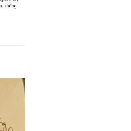
ữa. không
Reply