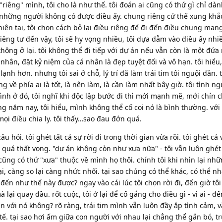
riêng" mình, tôi cho là như thế. tôi đoán ai cũng có thứ gì chỉ dà
ó những người không có được điều ấy. chung riêng cứ thế xung khắ
iện tại, tôi chọn cách bỏ lại điều riêng để đi đến điều chung man
riêng tư đến vậy, tôi sẽ hy vọng nhiều, tôi dựa dẫm vào điều ấy nh
hông ở lại. tôi không thể đi tiếp với dự án nếu vẫn còn là một đứa
nhân, đặt kỷ niệm của cá nhân là đẹp tuyệt đối và vô hạn. tôi hiểu,
lạnh hơn. nhưng tôi sai ở chỗ, lý trí đã làm trái tim tôi nguội dần. 
 về phía ai là tốt, là nên làm, là cần làm nhất bây giờ. tôi tình ng
ình ở đó, tôi nghĩ khi độc lập bước đi thì mới mạnh mẽ, mới chín 
trong năm nay, tôi hiểu, mình không thể cố coi nó là bình thường. vớ
i mọi điều chia ly. tôi thấy…sao đau đớn quá.
âu hỏi. tôi ghét tất cả sự rời đi trong thời gian vừa rồi. tôi ghét cả
 quá thất vọng. "dự án không còn như xưa nữa" - tôi vẫn luôn ghét
ũng có thứ "xưa" thuộc về mình họ thôi. chính tôi khi nhìn lại nh
i, càng so lại càng nhức nhối. tại sao chúng có thể khác, có thể nh
ến như thế này được? ngay vào cái lúc tôi chọn rời đi, đến giờ tôi 
 lại quay đầu. rốt cuộc, tôi ở lại để cố gắng cho điều gì - vì ai - đ
 mãn với nó không? rõ ràng, trái tim mình vẫn luôn đầy ắp tình cảm, 
tế. tại sao hơi ấm giữa con người với nhau lại chẳng thể gắn bó, tr