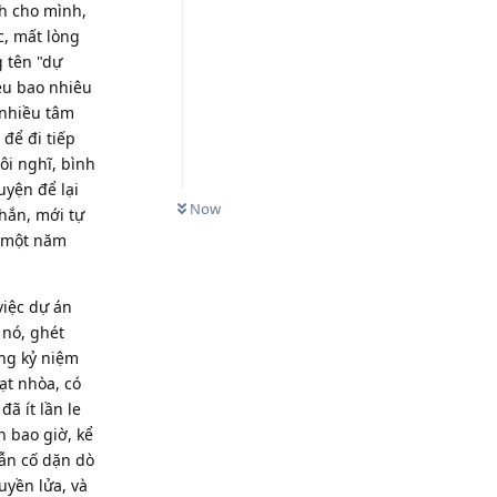
nh cho mình,
c, mất lòng
g tên "dự
iều bao nhiêu
 nhiều tâm
 để đi tiếp
tôi nghĩ, bình
uyện để lại
Now
chắn, mới tự
i một năm
 việc dự án
 nó, ghét
ững kỷ niệm
ạt nhòa, có
đã ít lần le
ến bao giờ, kể
vẫn cố dặn dò
uyền lửa, và