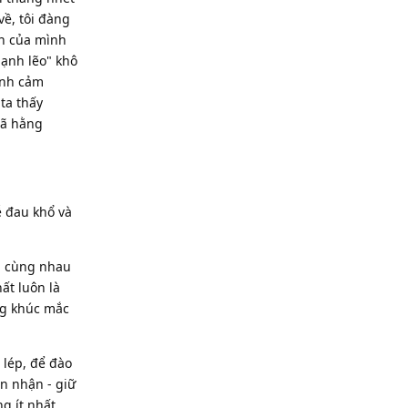
về, tôi đàng
ện của mình
lạnh lẽo" khô
tình cảm
ta thấy
đã hằng
dễ đau khổ và
à cùng nhau
ất luôn là
ững khúc mắc
 lép, để đào
ón nhận - giữ
ng ít nhất