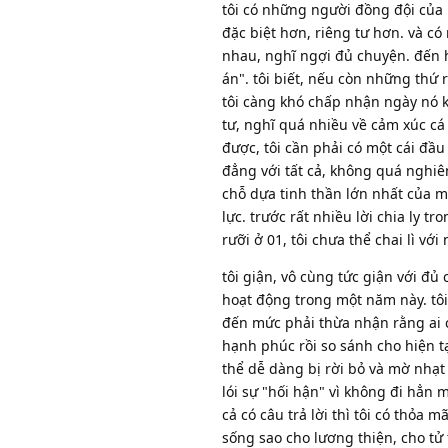
tôi có những người đồng đội của "
đặc biệt hơn, riêng tư hơn. và c
nhau, nghĩ ngợi đủ chuyện. đến h
án". tôi biết, nếu còn những thứ 
tôi càng khó chấp nhận ngày nó k
tư, nghĩ quá nhiều về cảm xúc cá 
được, tôi cần phải có một cái đầu 
đẳng với tất cả, không quá nghiêng
chỗ dựa tinh thần lớn nhất của m
lực. trước rất nhiều lời chia ly 
rưỡi ở 01, tôi chưa thể chai lì vớ
tôi giận, vô cùng tức giận với đủ c
hoạt động trong một năm này. tôi
đến mức phải thừa nhận rằng ai c
hạnh phúc rồi so sánh cho hiện tạ
thể dễ dàng bị rời bỏ và mờ nhạt đ
lói sự "hối hận" vì không đi hẳn mà
cả có câu trả lời thì tôi có thỏa
sống sao cho lương thiện, cho tử 