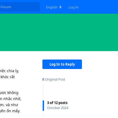
English
Log In
Log In to Reply
iệc chia ly,
 khóc rất
Original Post
 được không
ôn nhắc nhở,
3
of
12
posts
ơn. và như
October 2024
 yên ổn mấy.