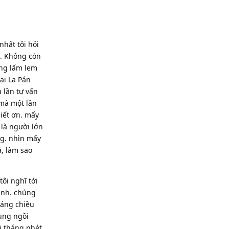
nhất tôi hỏi
ờ. Không còn
ũng lấm lem
ại La Pán
 lần tự vấn
 mà một lần
biết ơn. mấy
 là người lớn
ng. nhìn mấy
á, làm sao
ôi nghĩ tới
ành. chúng
sáng chiều
cùng ngồi
i tháng nhét