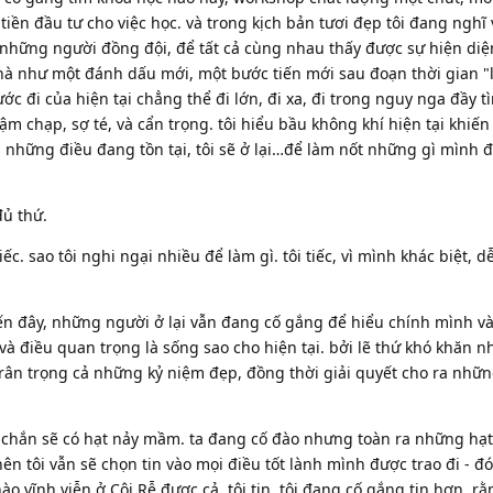
 tiền đầu tư cho việc học. và trong kịch bản tươi đẹp tôi đang nghĩ 
 những người đồng đội, để tất cả cùng nhau thấy được sự hiện di
nhà như một đánh dấu mới, một bước tiến mới sau đoạn thời gian "
ước đi của hiện tại chẳng thể đi lớn, đi xa, đi trong nguy nga đầy 
m chạp, sợ té, và cẩn trọng. tôi hiểu bầu không khí hiện tại khiến 
ả những điều đang tồn tại, tôi sẽ ở lại…để làm nốt những gì mình 
đủ thứ.
iếc. sao tôi nghi ngại nhiều để làm gì. tôi tiếc, vì mình khác biệt, 
đến đây, những người ở lại vẫn đang cố gắng để hiểu chính mình v
à điều quan trọng là sống sao cho hiện tại. bởi lẽ thứ khó khăn nh
ể trân trọng cả những kỷ niệm đẹp, đồng thời giải quyết cho ra nh
 chắn sẽ có hạt nảy mầm. ta đang cố đào nhưng toàn ra những hạt
nên tôi vẫn sẽ chọn tin vào mọi điều tốt lành mình được trao đi - đ
o vĩnh viễn ở Cội Rễ được cả. tôi tin, tôi đang cố gắng tin hơn, rằ