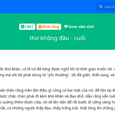
CR01
Đình làng
Smer tâm tình
thơ không đầu - cuối
c khó khăn, có lẽ nó đã từng được nghĩ tới từ thời gian trước rồi. v
ởng mà với tôi phải dùng từ "phi thường". tôi đã giận, thất vọng, và
ản thân rằng trên đời điều gì cũng có hai mặt của nó. để tồn tại
 được chắc chắn phải đi kèm khó khăn và đau khổ. dẫu rằng vẫn lu
ào xuống thêm được nữa, nó sẽ lên dần để rồi bước đi vững vàng h
hật, có những người thấy đau, thấy trống trải. thật lòng thì chẳng