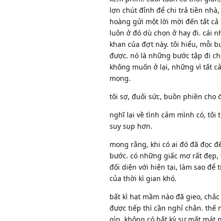
lợn chút đỉnh để chi trả tiền nhà,
hoàng gửi một lời mời đến tất cả
luôn ở đó dù chọn ở hay đi. cái 
khan của đợt này. tôi hiểu, mỗi b
được. nó là những bước tập đi chậ
không muốn ở lại, những vì tất c
mong.
tôi sợ, đuối sức, buồn phiền cho 
nghĩ lại về tình cảm mình có, tôi t
suy sụp hơn.
mong rằng, khi có ai đó đã đọc 
bước. có những giấc mơ rất đẹp, v
đối diện với hiện tại, làm sao đ
của thời kì gian khó.
bất kì hạt mầm nào đã gieo, chắc
được tiếp thì cần nghỉ chân. thế 
gìn. không có bất kỳ sự mất mát nà