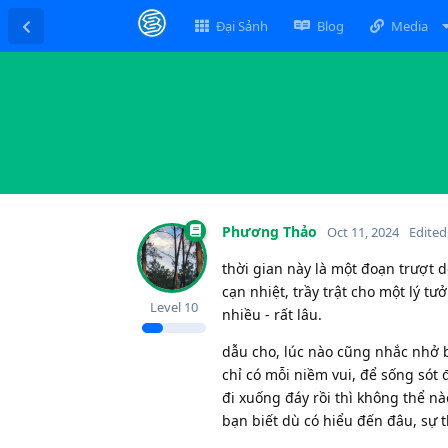
Đại Sảnh
Blog
Media
Phương Thảo
Oct 11, 2024
Edited
thời gian này là một đoạn trượt dố
cạn nhiệt, trầy trật cho một lý tư
Level
10
nhiều - rất lâu.
dẫu cho, lúc nào cũng nhắc nhở b
chỉ có mỗi niềm vui, để sống sót
đi xuống đáy rồi thì không thể n
bạn biết dù có hiểu đến đâu, sự t