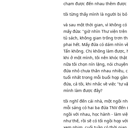
chạm được đến nhau thêm được 
tôi từng thấy mình là người bị bỏ 
và sau một thời gian, vì không có
mấy đứa: "giờ nhìn Thư viện trê
tủ sách, không gian trống trơn t
phai hết. Mấy đứa có dám nhìn về
Tẩn không. Chị không làm được, h
khi ở một mình, tôi nên khóc thật 
nữa tôi chọn nín lặng, nói chuyện
đứa nhỏ chưa thân nhau nhiều, chư
tuổi nhất trong mỗi buổi họp gần
đứa, cả tôi, khi nhắc về việc "tự
mình làm được đây?
tôi nghĩ đến cái nhà, một ngôi n
mỗi sáng có hai ba đứa TNV đến đ
ngồi với nhau, học hành - làm vi
như thế, rồi sẽ có tối ngồi họp v
xem phim. cuối tuần có thời gian