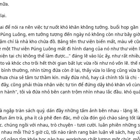
nữa.
lại.
 ai để nói ra nên việc tự nuốt khó khăn không tưởng. buổi họp gần 
n Púng Luông, em tưởng tượng đến ngày nó không còn như bây gi
hậm chí là nhà kho chứa đồ. Bảng tên thư viện biến mất, màu vẽ c
 một Thư viện Púng Luông mất đi hình dạng của nó như thư viện l
iện tại chị không thể làm được…" đáng lẽ vào lúc ấy, như rất nhiều
to và khóc cho trôi hết thời gian bất lực vừa rồi như nó vốn lẽ. thế
 bình thường, nhìn từng đứa còn ở lại, thấy vừa lo lắng cũng vừa 
a chia sẻ tâm tư thầm kín. mấy đứa nhỏ, hay cả chính tôi là chị -
 đây, cũng phải thừa nhận việc tự tin để đứng dậy khó khăn vô cù
 vận hành", tôi và đứa nhỏ bên cạnh trộm nhìn nhau lắc đầu. khó qu
hà ngập tràn sách quý. dán đầy những tấm ảnh bên nhau - lặng lẽ. t
un ấm trà, pha ít cà phê đen đặc, mở cửa đón gió chào sáng tốt l
ệc. chúng ngồi với nhau, trò chuyện - tươi cười. luân phiên những 
ới nhau mỗi Thứ 5 giờ cũ, tối nào rảnh rang bàn luận về sách, hay 
, cố gắng tìm khóa học nào hay, workshop chất lượng một chút, mỗ